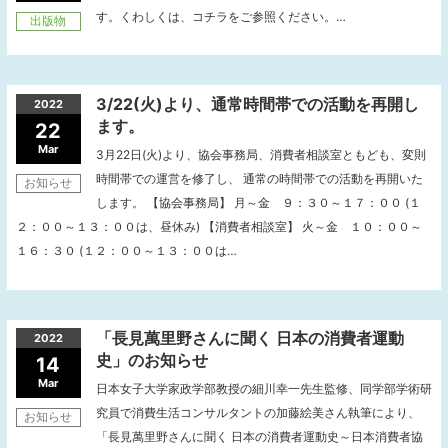
す。くわしくは、コチラをご参照ください。…
出版物
3/22(火)より、通常時間帯での活動を再開し
2022
ます。
22
Mar
3月22日(火)より、協会事務局、消費者相談室ともども、変則
時間帯での運営を修了し、 通常の時間帯での活動を再開いた
お知らせ
します。 【協会事務局】 月～金 ９：３０～１７：００ (１
２：００～１３：００は、昼休み) 【消費者相談室】 火～金 １０：００～
１６：３０ (１２：００～１３：００は…
「長見萬里野さんに聞く 日本の消費者運動
2022
史」のお知らせ
14
Mar
日本女子大学家政学部教授の細川幸一先生監修、同学部学術研
究員で消費生活コンサルタントの加藤絵美さん執筆により、
お知らせ
「長見萬里野さんに聞く 日本の消費者運動史～日本消費者協