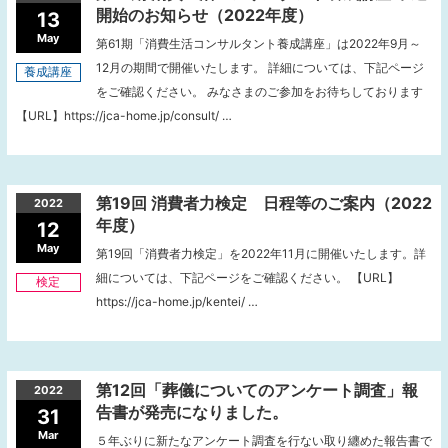
開始のお知らせ（2022年度）
13
May
第61期「消費生活コンサルタント養成講座」は2022年9月～
12月の期間で開催いたします。 詳細については、下記ページ
養成講座
をご確認ください。 みなさまのご参加をお待ちしております
【URL】https://jca-home.jp/consult/ …
第19回 消費者力検定 日程等のご案内（2022
2022
年度）
12
May
第19回「消費者力検定」を2022年11月に開催いたします。詳
細については、下記ページをご確認ください。 【URL】
検定
https://jca-home.jp/kentei/ …
第12回「葬儀についてのアンケート調査」報
2022
告書が発売になりました。
31
Mar
５年ぶりに新たなアンケート調査を行ない取り纏めた報告書で