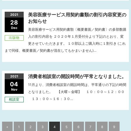
美容医療サービス用契約書類の割引内容変更の
2021
お知らせ
28
Dec
美容医療サービス用契約書類〔概要書面／契約書〕の多部数購
入の割引内容を ２０２０年１月受付分より下記のとおり、変
出版物
更させていただきます。 １０部以上ご購入時に１割引き (これ
まで同様、概要書面／契約書が混在してもかまいません)…
消費者相談室の開設時間が平常となりました。
2021
04
11月より、消費者相談室の開設時間は、平常通りの下記の時間
Nov
となりました。 【火曜～金曜】 １０：００～１２：００
１３：００～１６：３０…
相談室
«
1
2
3
4
5
6
7
8
9