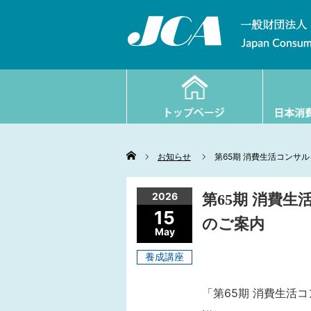
Home
お知らせ
第65期 消費生活コンサ
2026
第65期 消費
15
のご案内
May
養成講座
「第65期 消費生活