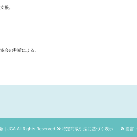
る支援。
は協会の判断による。
会｜JCA
All Rights Reserved.
特定商取引法に基づく表示
提言