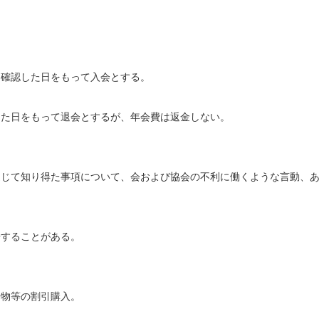
を確認した日をもって入会とする。
した日をもって退会とするが、年会費は返金しない。
通じて知り得た事項について、会および協会の不利に働くような言動、
告することがある。
行物等の割引購入。